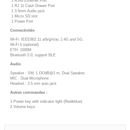
1 RJ45 Ethernet Port
1 RJ 11 Cash Drawer Port
1 3.5mm Audio jack
1 Micro SD slot
1 Power Port
Connectivités
Wi-Fi: IEEE802.11 a/b/g/n/ac 2.4G and SG,
Wi-Fi 6 (optional)
ETH: 1000M
Bluetooth 5.0, support BLE
Audio
Speaker : SW, 1 OOdB@1 m, Dual Speaker,
MIC : Dual Microphone
Headset : 3.5 mm auio jack
Autres commandes :
1 Power key with indicator light (Red&blue)
2 Volume keys