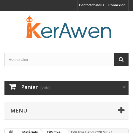
Contactez-nous
Connexion
Panier
(vide)
MENU
Matériels
TPV fixe
TPV fixe Landi C20 SE - 1