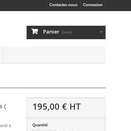
Contactez-nous
Connexion
Panier
(vide)
195,00 €
HT
s (
Quantité
necté à