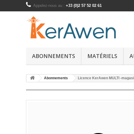
Appelez-nous au :
+33 (0)2 57 52 02 61
ABONNEMENTS
MATÉRIELS
A
Abonnements
Licence KerAwen MULTI -magasi