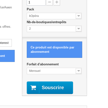
E KerAwen
Pack
kOpéra
Nb-de-boutiques/entrepôts
s offres.
2
terest
Ce produit est disponible par
abonnement
ment
Forfait d'abonnement
Mensuel
Souscrire